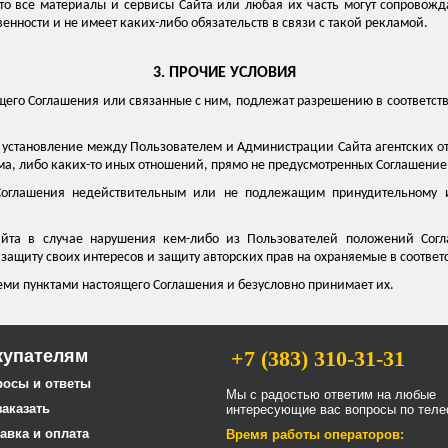
то все материалы и сервисы Сайта или любая их часть могут сопровожда
енности и не имеет каких-либо обязательств в связи с такой рекламой.
3. ПРОЧИЕ УСЛОВИЯ
щего Соглашения или связанные с ним, подлежат разрешению в соответс
к установление между Пользователем и Администрации Сайта агентских 
ма, либо каких-то иных отношений, прямо не предусмотренных Соглашение
Соглашения недействительным или не подлежащим принудительному 
айта в случае нарушения кем-либо из Пользователей положений Со
защиту своих интересов и защиту авторских прав на охраняемые в соответ
еми пунктами настоящего Соглашения и безусловно принимает их.
купателям
+7 (383) 310-31-31
росы и ответы
Мы с радостью ответим на любые
заказать
интересующие вас вопросы по теле
авка и оплата
Время работы операторов: